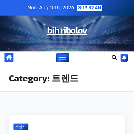
Skip
Mon. Aug 10th, 2026
8:19:33 AM
to
content
bih ribolov
Category:
트렌드
트렌드