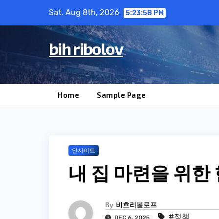
Skip
Sat. Aug 8th, 2026
5:23:59 PM
to
content
bih ribolov
Home
Sample Page
인사이트
내 집 마련을 위한
By
비흐리볼로프
#정책
DEC 6, 2025