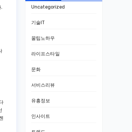
Uncategorized
.
기술IT
꿀팁노하우
나
라이프스타일
문화
서비스리뷰
유흥정보
다
선
인사이트
젠
트렌드